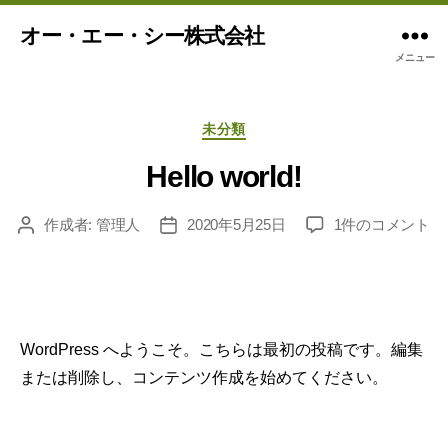
オー・エー・シー株式会社
メニュー
カ
未分類
テ
ゴ
Hello world!
リ
ー
Hello
作成者:
管理人
2020年5月25日
1件のコメント
投
投
world!
稿
稿
へ
者
日
の
WordPress へようこそ。こちらは最初の投稿です。編集
または削除し、コンテンツ作成を始めてください。